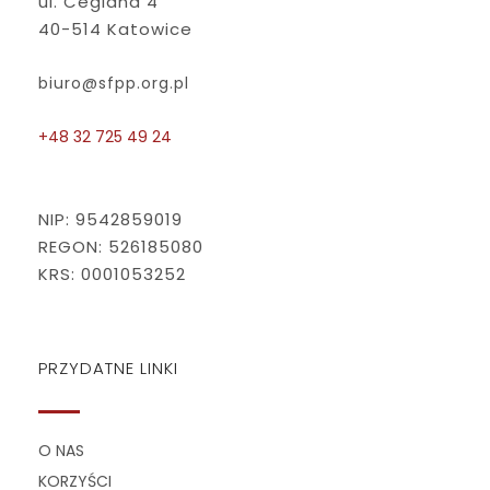
ul. Ceglana 4
40-514 Katowice
biuro@sfpp.org.pl
+48 32 725 49 24
NIP: 9542859019
REGON: 526185080
KRS: 0001053252
PRZYDATNE LINKI
O NAS
KORZYŚCI