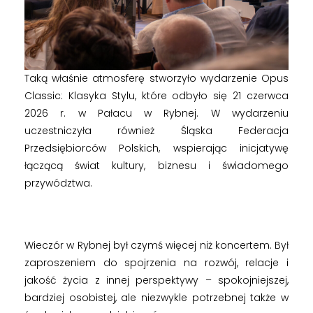
e
k
Taką właśnie atmosferę stworzyło wydarzenie Opus
l
Classic: Klasyka Stylu, które odbyło się 21 czerwca
2026 r. w Pałacu w Rybnej. W wydarzeniu
a
uczestniczyła również Śląska Federacja
Przedsiębiorców Polskich, wspierając inicjatywę
łączącą świat kultury, biznesu i świadomego
s
przywództwa.
y
k
Wieczór w Rybnej był czymś więcej niż koncertem. Był
zaproszeniem do spojrzenia na rozwój, relacje i
i
jakość życia z innej perspektywy – spokojniejszej,
bardziej osobistej, ale niezwykle potrzebnej także w