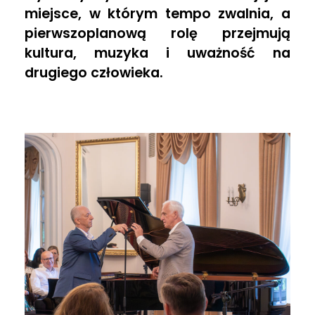
n
miejsce, w którym tempo zwalnia, a
pierwszoplanową rolę przejmują
e
kultura, muzyka i uważność na
drugiego człowieka.
s
w
r
y
t
m
i