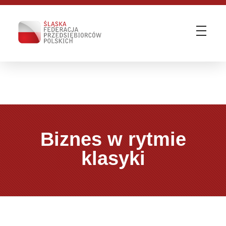
Śląska Federacja Przedsiębiorców Polskich
ŚFPP - Zmieniamy otoczenie biznesu | WE KNOW HOW
Biznes w rytmie
klasyki