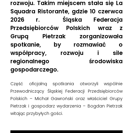
n
rozwoju. Takim miejscem stała się La
Squadra Ristorante, gdzie 10 czerwca
e
2026 r. Śląska Federacja
Przedsiębiorców Polskich wraz z
s
Grupą Pietrzak zorganizowała
m
spotkanie, by rozmawiać o
współpracy, rozwoju i sile
a
regionalnego środowiska
gospodarczego.
d
Część oficjalną spotkania otworzyli wspólnie
o
Przewodniczący Śląskiej Federacji Przedsiębiorców
Polskich – Michał Gawroński oraz właściciel Grupy
Pietrzak i gospodarz wydarzenia – Bogdan Pietrzak
b
witając przybyłych gości.
r