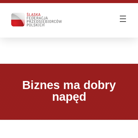
Śląska Federacja Przedsiębiorców Polskich
ŚFPP - Zmieniamy otoczenie biznesu | WE KNOW HOW
Biznes ma dobry
napęd