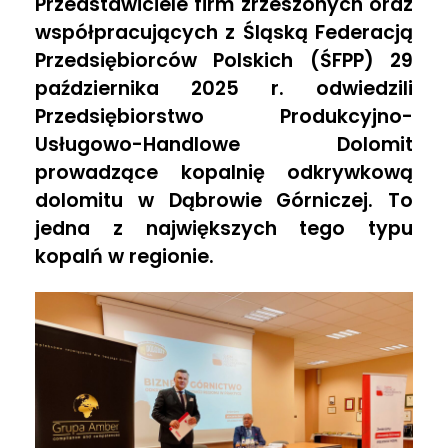
Przedstawiciele firm zrzeszonych oraz
e
współpracujących z Śląską Federacją
Przedsiębiorców Polskich (ŚFPP) 29
l
października 2025 r. odwiedzili
Przedsiębiorstwo Produkcyjno-
e
Usługowo-Handlowe Dolomit
prowadzące kopalnię odkrywkową
g
dolomitu w Dąbrowie Górniczej. To
jedna z największych tego typu
a
kopalń w regionie.
c
j
a