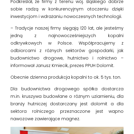
Podkreślał, że firmy z terenu woj. śląskiego dobrze
t
sobie radzą w konkurencyjnym otoczeniu dzięki
inwestycjom i wdrażaniu nowoczesnych technologii.
ą
– Tradycje naszej firmy sięgają 120 lat, ale jesteśmy
jedną z najnowocześniejszych kopalni
w
odkrywkowych w Polsce. Współpracujemy z
odbiorcami z różnych sektorów gospodarki, jak
k
budownictwo drogowe, hutnictwo i rolnictwo –
informował Janusz Kmiecik, prezes PPUH Dolomit.
o
Obecnie dzienna produkcja kopalni to ok. 5 tys. ton.
p
Dla budownictwa drogowego spółka dostarcza
m.in. kruszywa budowlane o różnym uziarnieniu, dla
a
branży hutniczej dostarczany jest dolomit a dla
sektora rolniczego przeznaczone jest wapno
l
nawozowe zawierające magnez.