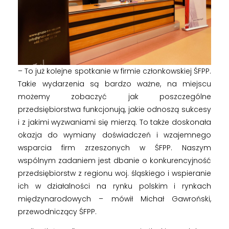
Ś
F
P
– To już kolejne spotkanie w firmie członkowskiej ŚFPP.
P
Takie wydarzenia są bardzo ważne, na miejscu
możemy zobaczyć jak poszczególne
z
przedsiębiorstwa funkcjonują, jakie odnoszą sukcesy
i z jakimi wyzwaniami się mierzą. To także doskonała
w
okazja do wymiany doświadczeń i wzajemnego
wsparcia firm zrzeszonych w ŚFPP. Naszym
i
wspólnym zadaniem jest dbanie o konkurencyjność
przedsiębiorstw z regionu woj. śląskiego i wspieranie
z
ich w działalności na rynku polskim i rynkach
międzynarodowych – mówił Michał Gawroński,
przewodniczący ŚFPP.
y