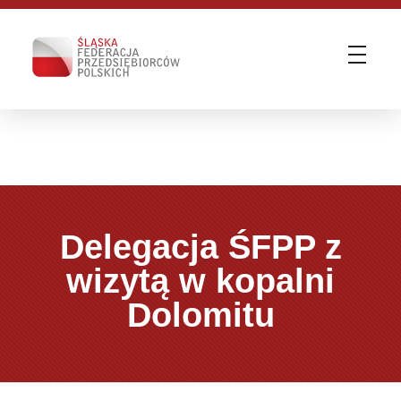
Śląska Federacja Przedsiębiorców Polskich
ŚFPP - Zmieniamy otoczenie biznesu | WE KNOW HOW
Delegacja ŚFPP z
wizytą w kopalni
Dolomitu