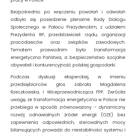
b
Bezpośrednio po wręczeniu powołań i odwołań
odbyło się posiedzenie plenarne Rady Dialogu
i
Społecznego w Pałacu Prezydenckim, z udziałem
Prezydenta RP, przedstawicieli rządu, organizacji
o
pracodawców oraz związków zawodowych.
Tematem przewodnim była transformacja
r
energetyczna Państwa, a bezpieczeństwo socjalne
obywateli i konkurencyjność polskiej gospodarki.
c
Podczas dyskusji eksperckiej, w imieniu
przedsiębiorców głos zabrała Magdalena
ó
Rzeczkowska, I Wiceprzewodnicząca FPP. Zwróciła
uwagę, że transformacja energetyczna w Polsce nie
w
przebiega w sposób zrównoważony – dynamiczny
rozwój odnawialnych źródeł energii (OZE) bez
w
zapewnienia odpowiednich, sterowalnych mocy
bilansujących prowadzi do niestabilności systemu i