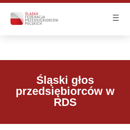
Śląska Federacja Przedsiębiorców Polskich
ŚFPP - Zmieniamy otoczenie biznesu | WE KNOW HOW
Śląski głos
przedsiębiorców w
RDS