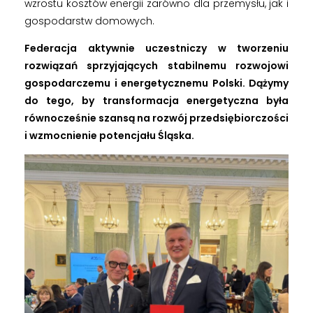
R
wzrostu kosztów energii zarówno dla przemysłu, jak i
gospodarstw domowych.
D
Federacja aktywnie uczestniczy w tworzeniu
rozwiązań sprzyjających stabilnemu rozwojowi
S
gospodarczemu i energetycznemu Polski. Dążymy
do tego, by transformacja energetyczna była
równocześnie szansą na rozwój przedsiębiorczości
i wzmocnienie potencjału Śląska.