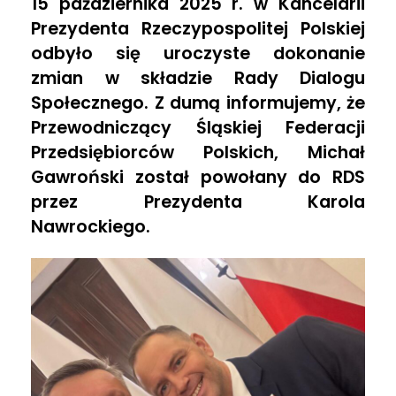
15 października 2025 r. w Kancelarii
l
Prezydenta Rzeczypospolitej Polskiej
odbyło się uroczyste dokonanie
ą
zmian w składzie Rady Dialogu
Społecznego. Z dumą informujemy, że
s
Przewodniczący Śląskiej Federacji
Przedsiębiorców Polskich, Michał
k
Gawroński został powołany do RDS
przez Prezydenta Karola
i
Nawrockiego.
g
ł
o