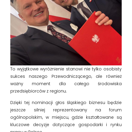
s
p
r
z
e
To wyjątkowe wyróżnienie stanowi nie tylko osobisty
d
sukces naszego Przewodniczącego, ale również
ważny moment dla całego środowiska
przedsiębiorców z regionu.
s
Dzięki tej nominacji głos śląskiego biznesu będzie
i
jeszcze silniej reprezentowany na forum
ogólnopolskim, w miejscu, gdzie kształtowane są
ę
kluczowe decyzje dotyczące gospodarki i rynku
pracy w Polsce.